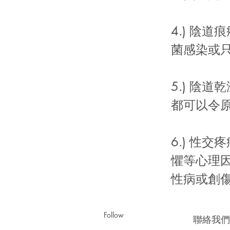
4.) 陰
菌感染或
5.) 陰
都可以令
6.) 性
懼等心理
性病或創
Follow
聯絡我們 |