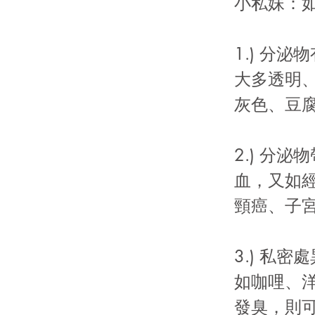
小私妹：
1.) 分
大多透明
灰色、豆
2.) 分
血，又如
頸癌、子
3.) 私
如咖哩、
發臭，則