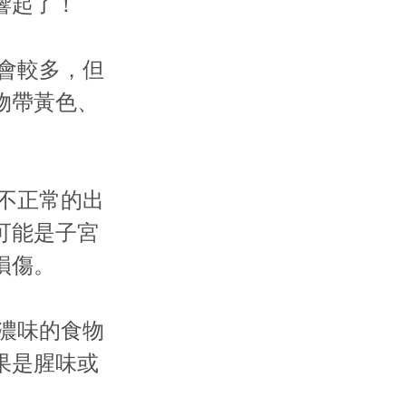
響起了！
物會較多，但
物帶黃色、
。
或不正常的出
可能是子宮
損傷。
多濃味的食物
果是腥味或