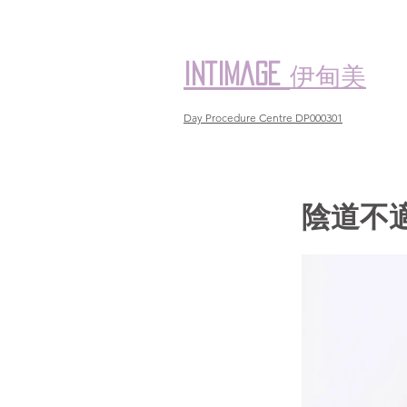
伊甸美
intimage
Day Procedure Centre DP000301
陰道不