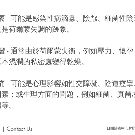
道痕癢 - 可能是感染性病滴蟲、陰蝨、細菌性
只是荷爾蒙失調的跡象。
道乾澀 - 通常由於荷爾蒙失衡，例如壓力、懷
原本濕潤的私密處變得乾燥。
交疼痛 - 可能是心理影響如性交障礙、陰道痙
因素；或生理方面的問題，例如細菌、真菌
傷等。
 Contact Us
日間醫療中心牌照 D