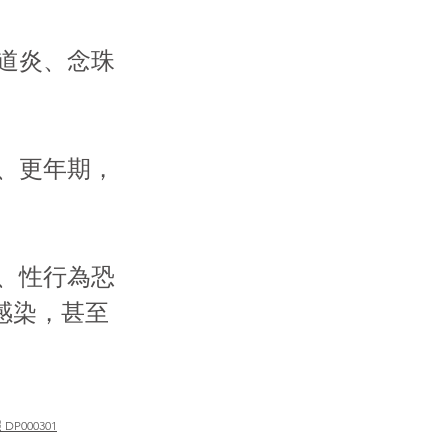
陰道炎、念珠
孕、更年期，
攣、性行為恐
感染，甚至
P000301