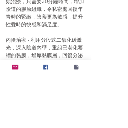
頻治療，只需要30分鐘時間，增加
陰道的膠原組織，令私密處回復年
青時的緊緻，陰蒂更為敏感，提升
性愛時的快感和滿足度。
內陰治療 - 利用分段式二氧化碳激
光，深入陰道內壁，重組已老化萎
縮的黏膜，增厚黏膜層，回復分泌
正常的健康狀態；
外陰治療 -儀器同時輸出射頻及超聲
波，有效激活纖維母細胞，更深入
更有效增加陰唇的膠原蛋白，使陰
唇皮膚嫩滑緊緻，改善外觀；
Follow