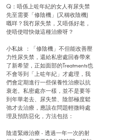
Q：唔係上咗年紀的女人有尿失禁
先至需要「修陰機」(又稱收陰機)
嘅咩？我冇尿失禁，又唔係好老，
使唔使咁快做這種治療呀？
小私妹 ：「修陰機」不但能改善壓
力性尿失禁，還給私密處回春帶來
了新希望，正如面部的Treatments也
不會等到「上咗年紀」才處理，我
們會定期進行一些保養性治療以抗
衰老。私密處亦一樣，並不是要等
到年華老去、尿失禁、陰部極度鬆
弛才去治療，應該在問題輕微時處
理及預防惡化，方法包括：
陰道緊緻治療 - 透過一年一次的射