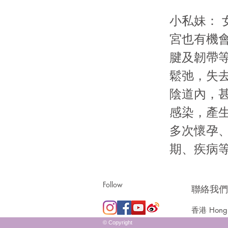
小私妹：
宮也有機
腱及韌帶
鬆弛，失
陰道內，
感染，產
多次懷孕
期、疾病
Follow
聯絡我們 |
香港 Hong 
© Copyright