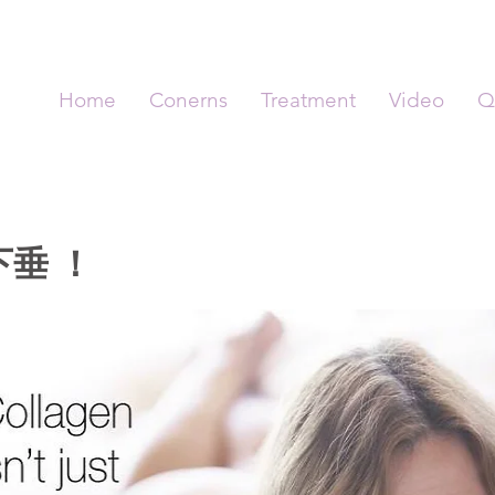
Home
Conerns
Treatment
Video
Q
垂 ！