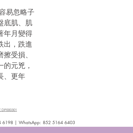
容易忽略子
盤底肌、肌
著年月變得
跌出，跌進
磨擦受損、
一的元兇，
長、更年
P000301
4 6198 | WhatsApp: 852 5164 6403