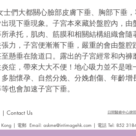
 女士們大都關心臉部皮膚下垂、胸部下垂，
會出現下垂現象。子宮本來藏於盤腔內，由
等所承托，肌肉、筋膜和相關結構組織會隨
去張力，子宮便漸漸下垂，嚴重的會由盤腔
甚至懸垂在陰道口。露出的子宮經常和內褲
生炎症，帶來大大不便！地心吸力並不是唯
、多胎懷孕、自然分娩、分娩創傷、年齡增
等等也會加速子宮下垂。
 Contact Us
日間醫療中心牌照 D
Kong | 電郵 Email:
askme@intimagehk.com
| 電話 Tel: 852 318