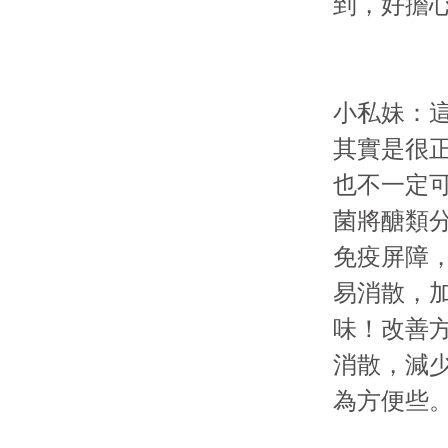
到，好擔心
小私妹：
其實是很
也不一定
菌將醣類分
免疫屏障
易消散，
味！改善
消散，減
為方便些