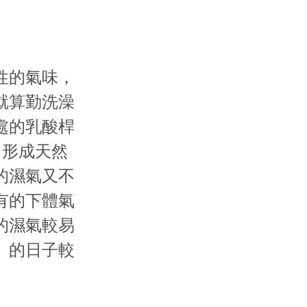
性的氣味，
就算勤洗澡
處的乳酸桿
，形成天然
的濕氣又不
有的下體氣
的濕氣較易
」的日子較