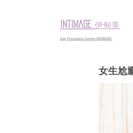
伊甸美
intimage
Day Procedure Centre DP000301
女生尬