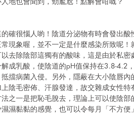
人地也會聞到，勁尷尬！點解會咁嘅？ ​
這的確很惱人喲！陰道分泌物有時會發出酸
正常現象喔，並不一定是什麼感染所致呢！
可以去除陰部這獨有的酸味，這是由於私密
解成乳酸，使陰道的pH值保持在3.8-4.2
，抵擋病菌入侵。另外，隱蔽在大小陰唇內
加上陰毛密佈、汗腺發達，故交雜成女性特
方法之一是把恥毛脫去，理論上可以使陰部
少濕濕黏黏的感覺，也可以令每月「不方便
。